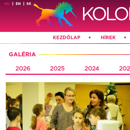
HU
EN
SK
KEZDŐLAP
HÍREK
GALÉRIA
2026
2025
2024
202