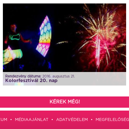
Rendezvény dátuma:
2016. augusztus 21.
Kolorfesztivál 20. nap
KÉREK MÉG!
ZUM
MÉDIAAJÁNLAT
ADATVÉDELEM
MEGFELELŐSÉG