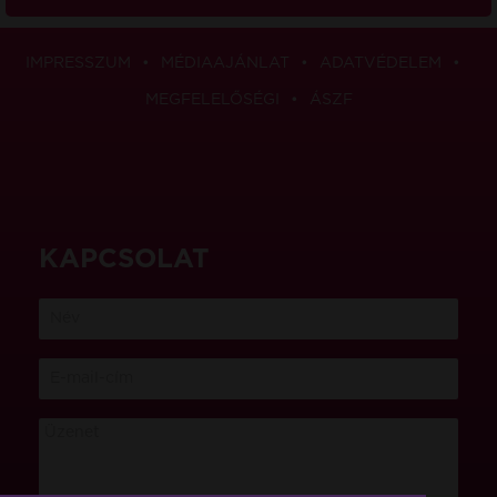
IMPRESSZUM
MÉDIAAJÁNLAT
ADATVÉDELEM
MEGFELELŐSÉGI
ÁSZF
KAPCSOLAT