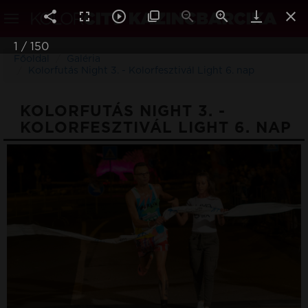
1
/
150
Főoldal
Galéria
Kolorfutás Night 3. - Kolorfesztivál Light 6. nap
KOLORFUTÁS NIGHT 3. -
KOLORFESZTIVÁL LIGHT 6. NAP