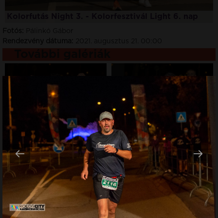
Kolorfutás Night 3. - Kolorfesztivál Light 6. nap
Fotós:
Pálinkó Gábor
Rendezvény dátuma:
2021. augusztus 21. 00:00
További galériák
Rendezvény dátuma:
2025.
szeptember 27.
Rendezvény dátuma:
2025.
Kolorfutás 10. –
szeptember 27.
Belváros
Kolorfutás 9. – Belváros
Rendezvény dátuma:
2025.
szeptember 27.
Kolorfutás 8. – Belváros
KÉREK MÉG!