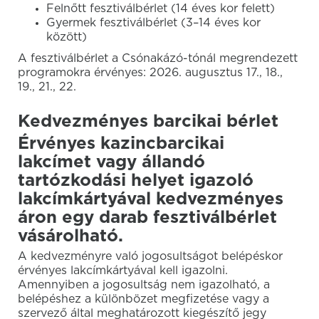
Felnőtt fesztiválbérlet (14 éves kor felett)
Gyermek fesztiválbérlet (3–14 éves kor
között)
A fesztiválbérlet a Csónakázó-tónál megrendezett
programokra érvényes: 2026. augusztus 17., 18.,
19., 21., 22.
Kedvezményes barcikai bérlet
Érvényes kazincbarcikai
lakcímet vagy állandó
tartózkodási helyet igazoló
lakcímkártyával kedvezményes
áron egy darab fesztiválbérlet
vásárolható.
A kedvezményre való jogosultságot belépéskor
érvényes lakcímkártyával kell igazolni.
Amennyiben a jogosultság nem igazolható, a
belépéshez a különbözet megfizetése vagy a
szervező által meghatározott kiegészítő jegy