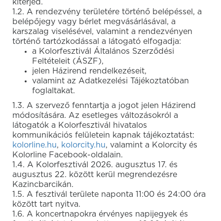
kiterjed.
1.2. A rendezvény területére történő belépéssel, a
belépőjegy vagy bérlet megvásárlásával, a
karszalag viselésével, valamint a rendezvényen
történő tartózkodással a látogató elfogadja:
a Kolorfesztivál Általános Szerződési
Feltételeit (ÁSZF),
jelen Házirend rendelkezéseit,
valamint az Adatkezelési Tájékoztatóban
foglaltakat.
1.3. A szervező fenntartja a jogot jelen Házirend
módosítására. Az esetleges változásokról a
látogatók a Kolorfesztivál hivatalos
kommunikációs felületein kapnak tájékoztatást:
kolorline.hu
,
kolorcity.hu
, valamint a Kolorcity és
Kolorline Facebook-oldalain.
1.4. A Kolorfesztivál 2026. augusztus 17. és
augusztus 22. között kerül megrendezésre
Kazincbarcikán.
1.5. A fesztivál területe naponta 11:00 és 24:00 óra
között tart nyitva.
1.6. A koncertnapokra érvényes napijegyek és