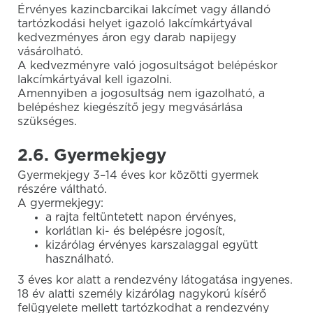
Érvényes kazincbarcikai lakcímet vagy állandó
tartózkodási helyet igazoló lakcímkártyával
kedvezményes áron egy darab napijegy
vásárolható.
A kedvezményre való jogosultságot belépéskor
lakcímkártyával kell igazolni.
Amennyiben a jogosultság nem igazolható, a
belépéshez kiegészítő jegy megvásárlása
szükséges.
2.6. Gyermekjegy
Gyermekjegy 3–14 éves kor közötti gyermek
részére váltható.
A gyermekjegy:
a rajta feltüntetett napon érvényes,
korlátlan ki- és belépésre jogosít,
kizárólag érvényes karszalaggal együtt
használható.
3 éves kor alatt a rendezvény látogatása ingyenes.
18 év alatti személy kizárólag nagykorú kísérő
felügyelete mellett tartózkodhat a rendezvény