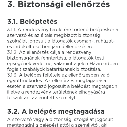
3. Biztonsági ellenőrzés
3.1. Beléptetés
3.1.1. A rendezvény területére történő belépéskor a
szervező és az általa megbízott biztonsági
szolgálat jogosult a látogatók csomag-, ruházat-
és indokolt esetben járműellenőrzésére.
3.1.2. Az ellenőrzés célja a rendezvény
biztonságának fenntartása, a látogatók testi
épségének védelme, valamint a jelen Házirendben
foglalt szabályok betartásának biztosítása.
3.1.3. A belépés feltétele az ellenőrzésben való
együttműködés. Az ellenőrzés megtagadása
esetén a szervező jogosult a belépést megtagadni,
illetve a rendezvény területének elhagyására
felszólítani az érintett személyt.
3.2. A belépés megtagadása
A szervező vagy a biztonsági szolgálat jogosult
megtagadni a belépést attól a személytől, aki