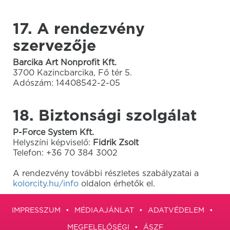
17. A rendezvény
szervezője
Barcika Art Nonprofit Kft.
3700 Kazincbarcika, Fő tér 5.
Adószám: 14408542-2-05
18. Biztonsági szolgálat
P-Force System Kft.
Helyszíni képviselő:
Fidrik Zsolt
Telefon: +36 70 384 3002
A rendezvény további részletes szabályzatai a
kolorcity.hu/info
oldalon érhetők el.
IMPRESSZUM
MÉDIAAJÁNLAT
ADATVÉDELEM
MEGFELELŐSÉGI
ÁSZF