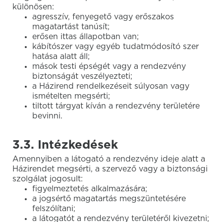
különösen:
agresszív, fenyegető vagy erőszakos
magatartást tanúsít;
erősen ittas állapotban van;
kábítószer vagy egyéb tudatmódosító szer
hatása alatt áll;
mások testi épségét vagy a rendezvény
biztonságát veszélyezteti;
a Házirend rendelkezéseit súlyosan vagy
ismételten megsérti;
tiltott tárgyat kíván a rendezvény területére
bevinni.
3.3. Intézkedések
Amennyiben a látogató a rendezvény ideje alatt a
Házirendet megsérti, a szervező vagy a biztonsági
szolgálat jogosult:
figyelmeztetés alkalmazására;
a jogsértő magatartás megszüntetésére
felszólítani;
a látogatót a rendezvény területéről kivezetni;