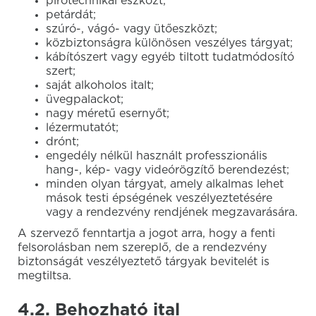
pirotechnikai eszközt;
petárdát;
szúró-, vágó- vagy ütőeszközt;
közbiztonságra különösen veszélyes tárgyat;
kábítószert vagy egyéb tiltott tudatmódosító
szert;
saját alkoholos italt;
üvegpalackot;
nagy méretű esernyőt;
lézermutatót;
drónt;
engedély nélkül használt professzionális
hang-, kép- vagy videórögzítő berendezést;
minden olyan tárgyat, amely alkalmas lehet
mások testi épségének veszélyeztetésére
vagy a rendezvény rendjének megzavarására.
A szervező fenntartja a jogot arra, hogy a fenti
felsorolásban nem szereplő, de a rendezvény
biztonságát veszélyeztető tárgyak bevitelét is
megtiltsa.
4.2. Behozható ital