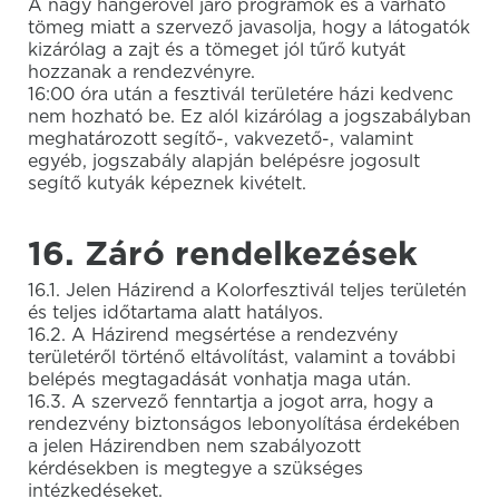
A nagy hangerővel járó programok és a várható
tömeg miatt a szervező javasolja, hogy a látogatók
kizárólag a zajt és a tömeget jól tűrő kutyát
hozzanak a rendezvényre.
16:00 óra után a fesztivál területére házi kedvenc
nem hozható be. Ez alól kizárólag a jogszabályban
meghatározott segítő-, vakvezető-, valamint
egyéb, jogszabály alapján belépésre jogosult
segítő kutyák képeznek kivételt.
16. Záró rendelkezések
16.1. Jelen Házirend a Kolorfesztivál teljes területén
és teljes időtartama alatt hatályos.
16.2. A Házirend megsértése a rendezvény
területéről történő eltávolítást, valamint a további
belépés megtagadását vonhatja maga után.
16.3. A szervező fenntartja a jogot arra, hogy a
rendezvény biztonságos lebonyolítása érdekében
a jelen Házirendben nem szabályozott
kérdésekben is megtegye a szükséges
intézkedéseket.