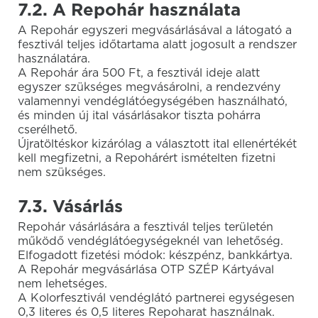
7.2. A Repohár használata
A Repohár egyszeri megvásárlásával a látogató a
fesztivál teljes időtartama alatt jogosult a rendszer
használatára.
A Repohár ára 500 Ft, a fesztivál ideje alatt
egyszer szükséges megvásárolni, a rendezvény
valamennyi vendéglátóegységében használható,
és minden új ital vásárlásakor tiszta pohárra
cserélhető.
Újratöltéskor kizárólag a választott ital ellenértékét
kell megfizetni, a Repohárért ismételten fizetni
nem szükséges.
7.3. Vásárlás
Repohár vásárlására a fesztivál teljes területén
működő vendéglátóegységeknél van lehetőség.
Elfogadott fizetési módok: készpénz, bankkártya.
A Repohár megvásárlása OTP SZÉP Kártyával
nem lehetséges.
A Kolorfesztivál vendéglátó partnerei egységesen
0,3 literes és 0,5 literes Repoharat használnak.